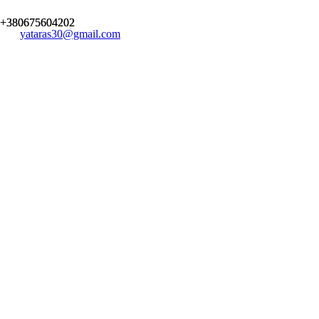
+380675604202
yataras30@gmail.com