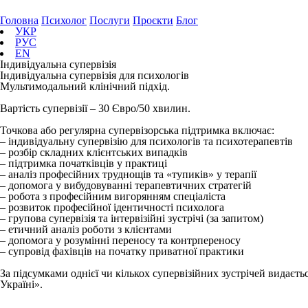
Головна
Психолог
Послуги
Проєкти
Блог
УКР
РУС
EN
Індивідуальна супервізія
Індивідуальна супервізія для психологів
Мультимодальний клінічний підхід.
Вартість супервізії – 30 Євро/50 хвилин.
Точкова або регулярна супервізорська підтримка включає:
– індивідуальну супервізію для психологів та психотерапевтів
– розбір складних клієнтських випадків
– підтримка початківців у практиці
– аналіз професійних труднощів та «тупиків» у терапії
– допомога у вибудовуванні терапевтичних стратегій
– робота з професійним вигорянням спеціаліста
– розвиток професійної ідентичності психолога
– групова супервізія та інтервізійні зустрічі (за запитом)
– етичний аналіз роботи з клієнтами
– допомога у розумінні переносу та контрпереносу
– супровід фахівців на початку приватної практики
За підсумками однієї чи кількох супервізійних зустрічей видаєт
Україні».